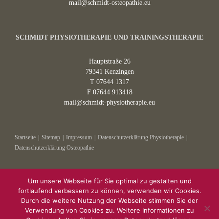
mail@schmidt-osteopathie.eu
SCHMIDT PHYSIOTHERAPIE UND TRAININGSTHERAPIE
Hauptstraße 26
79341 Kenzingen
T 07644 1317
F 07644 913418
mail@schmidt-physiotherapie.eu
Startseite
Sitemap
Impressum
Datenschutzerklärung Physiotherapie
Datenschutzerklärung Osteopathie
Um unsere Webseite für Sie optimal zu gestalten und
fortlaufend verbessern zu können, verwenden wir Cookies.
Durch die weitere Nutzung der Webseite stimmen Sie der
Verwendung von Cookies zu. Weitere Informationen zu
Copyright 2023 - Gesundheit im Zentrum |
Impressum
|
Datenschutz
Physiotherapie
|
Datenschutz Osteopathie